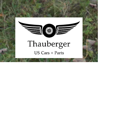
www.thauberger.de
Werde Mitglied im Tactical - Airsoft - Team -
Hessen, einer sportlichen
Spielergemeinschaft aus dem Rhein Main
Gebiet.
Bewerbung
Impressum
Datenschutz
AGB
©2021 Tactical - Airsoft - Team - Hessen /