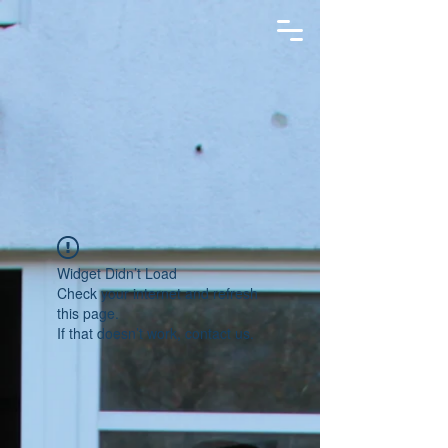
Widget Didn’t Load
Check your internet and refresh
this page.
If that doesn’t work, contact us.