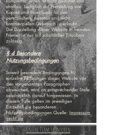
kompletter Seiten ist nicht gestattet und
strafbar. Lediglich die Herstellung von
Kopien und Downloads für den
persönlichen, privaten und nicht
kommerziellen Gebrauch ist erlaubt.
Die Darstellung dieser Website in fremden
Frames ist nur mit schriftlicher Erlaubnis
zulässig.
§ 4 Besondere
Nutzungsbedingungen
Soweit besondere Bedingungen für
einzelne Nutzungen dieser Website von
den vorgenannten Paragraphen
abweichen, wird an entsprechender Stelle
ausdrücklich darauf hingewiesen. In
diesem Falle gelten im jeweiligen
Einzelfall die besonderen
Nutzungsbedingungen.Quelle:
Impressum
-recht.de
Unsere Team Sponsoren