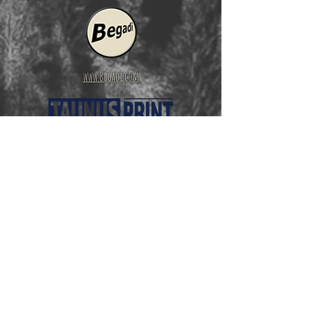
www.Begadi.com
www.taunus-print.de