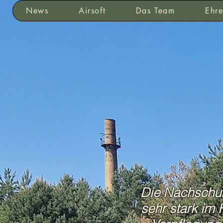
News
Airsoft
Das Team
Ehre
Die Nachschub
sehr stark im