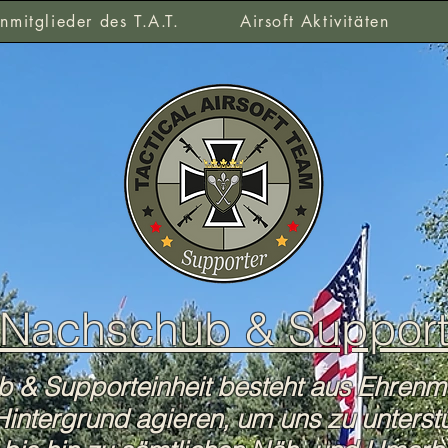
nmitglieder des T.A.T.
Airsoft Aktivitäten
Nachschub & Suppor
 & Supporteinheit besteht aus Ehrenmit
 Hintergrund agieren, um uns zu
unterst