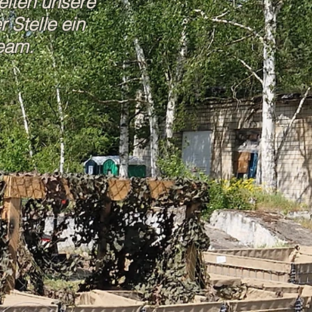
eiten unsere
 Stelle ein
eam.