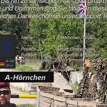
 bis hin zu sämtlichen Näh- und Umarb
und Uniformen sind Sie tätig. An dieser
liches Dankeschön an unser Support T
Name : A-Hörnchen / Anja
Position : Airsoft Oberschütze
Funktion : Nachschub & Support
Funkrufzeichen : C - 01