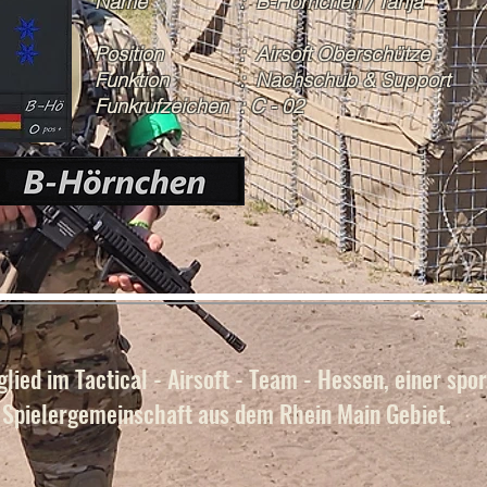
Name : B-Hörnchen / Tanja
Position : Airsoft Oberschütze
Funktion : Nachschub & Support
Funkrufzeichen : C - 02
lied im Tactical - Airsoft - Team - Hessen, einer spor
Spielergemeinschaft aus dem Rhein Main Gebiet.