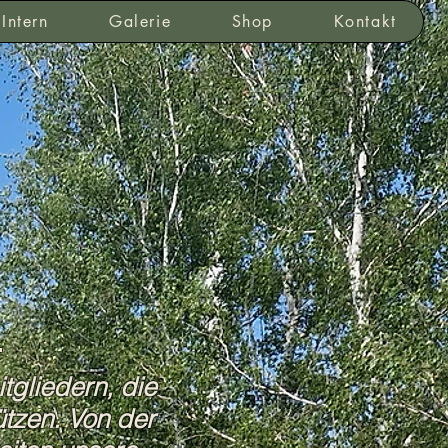
Intern
Galerie
Shop
Kontakt
t
gliedern, die
ützen
. Von der