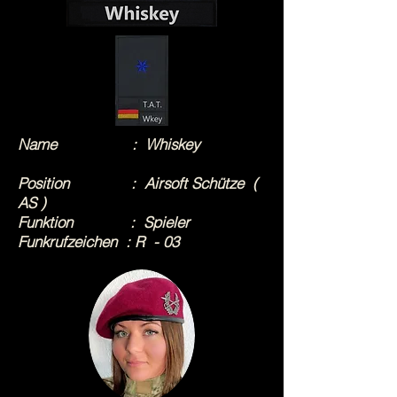
Name : Whiskey
Position : Airsoft Schütze (
AS )
Funktion : Spieler
Funkrufzeichen : R - 03