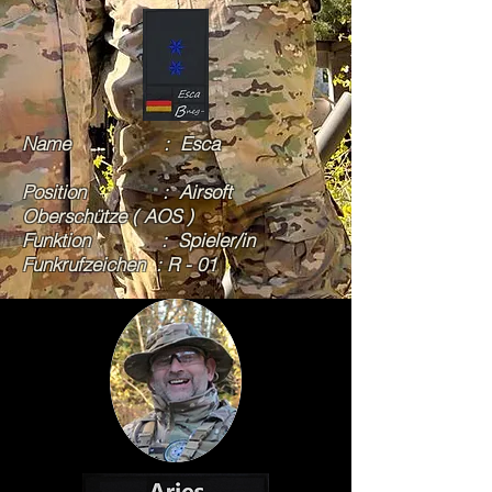
Name : Esca
Position : Airsoft
Oberschütze ( AOS )
Funktion : Spieler/in
Funkrufzeichen : R - 01