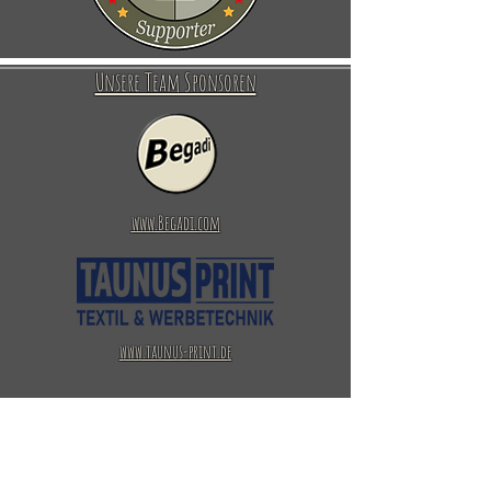
Unsere Team Sponsoren
www.Begadi.com
www.taunus-print.de