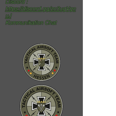
Discord :
https://discord.gg/zc3ugVgc
uJ
Kommunikation
Chat