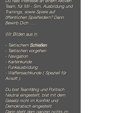
Du hast
Interesse
an einem Aktiven
Team, für Mil - Sim, Ausbildung und
Trainings
, sowie Spiele auf
öffentlichen Spielfeldern? Dann
Bewirb Dich .....
Wir Bilden aus in
- Taktischem
Schießen
- Taktischen vorgehen
- Navigation
- Kartenkunde
- Funkausbildung
- Waffensachkunde (
Speziell
für
Airsoft ).
Du bist Teamfähig und Politisch
Neutral eingestellt, bist mit dem
Gesetz
nicht im
Konflikt und
Demokratisch eingestellt.
Dann steht dem ganzen nichts im