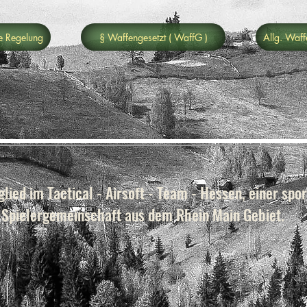
e Regelung
§ Waffengesetzt ( WaffG )
Allg. Waf
lied im Tactical - Airsoft - Team - Hessen, einer spor
Spielergemeinschaft aus dem Rhein Main Gebiet.