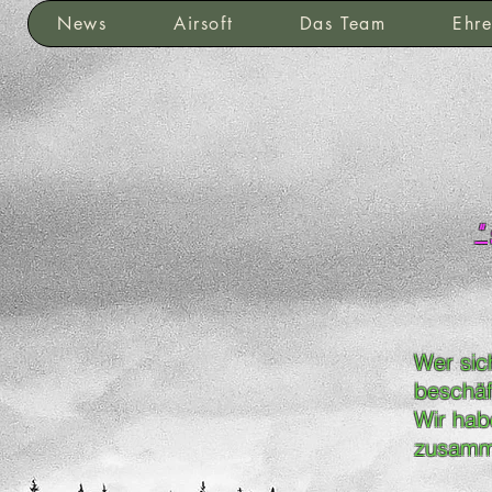
News
Airsoft
Das Team
Ehre
"
Wer sic
beschäf
Wir hab
zusamme