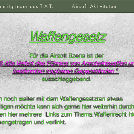
nmitglieder des T.A.T.
Airsoft Aktivitäten
Waffengesetz
Für die Airsoft Szene ist der
 § 42a Verbot des Führens von Anscheinswaffen u
bestimmten tragbaren Gegenständen "
ausschlaggebend.
h noch weiter mit dem Waffengesetzten etwas
tigen möchte kann sich gerne hier weiterhin durch
en hier mehrere Links zum Thema Waffenrecht hi
ngetragen und verlinkt.