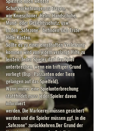
Spielfeld noch weitere
Schutzvorkehrungen zu tragen,
wie Knieschoner, Helm, Handschuhe,
Mund- oder Gesichtsschutz, usw.
In den „Safezone“ befinden sich Erste-
Hilfe-Kästen.
Sollte es zu einer ernsthaften Verletzung
kommen wird von jedem verlangt Hilfe zu
leisten. Jeder Spieler darf das Spiel
unterbrechen, wenn ein triftiger Grund
vorliegt (Bsp.: Passanten oder Tiere
gelangen auf das Spielfeld).
Wann immer eine Spielunterbrechung
stattfindet muss jeder Spieler davon
informiert
werden. Die Markierer müssen gesichert
werden und die Spieler müssen ggf. in die
„Safezone“ zurückkehren.Der Grund der