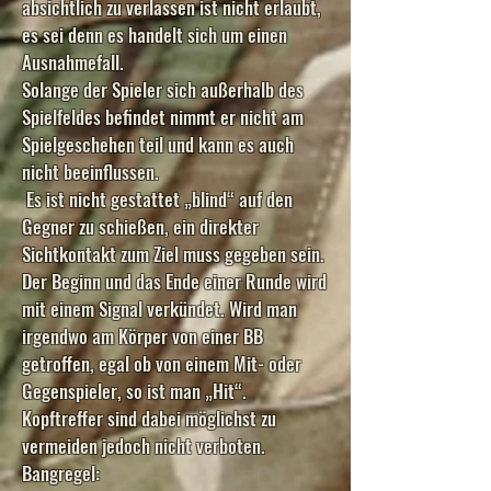
absichtlich zu verlassen ist nicht erlaubt,
es sei denn es handelt sich um einen
Ausnahmefall.
Solange der Spieler sich außerhalb des
Spielfeldes befindet nimmt er nicht am
Spielgeschehen teil und kann es auch
nicht beeinflussen.
Es ist nicht gestattet „blind“ auf den
Gegner zu schießen, ein direkter
Sichtkontakt zum Ziel muss gegeben sein.
Der Beginn und das Ende einer Runde wird
mit einem Signal verkündet. Wird man
irgendwo am Körper von einer BB
getroffen, egal ob von einem Mit- oder
Gegenspieler, so ist man „Hit“.
Kopftreffer sind dabei möglichst zu
vermeiden jedoch nicht verboten.
Bangregel: