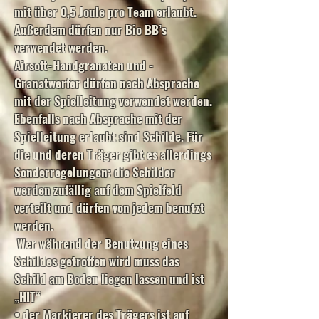
mit über 0,5 Joule pro Team erlaubt.
Außerdem dürfen nur Bio BB’s
verwendet werden.
Airsoft-Handgranaten und -
Granatwerfer dürfen nach Absprache
mit der Spielleitung verwendet werden.
Ebenfalls nach Absprache mit der
Spielleitung erlaubt sind Schilde. Für
die und deren Träger gibt es allerdings
Sonderregelungen: die Schilder
werden zufällig auf dem Spielfeld
verteilt und dürfen von jedem benutzt
werden.
Wer während der Benutzung eines
Schildes getroffen wird muss das
Schild am Boden liegen lassen und ist
„HIT“
• der Markierer des Trägers ist auf