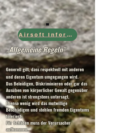
Airsoft Information
„Allgemeine Regeln"
Generell gilt, dass respektvoll mit anderen
und deren Eigentum umgegangen wird.
Das Beleidigen, Diskriminieren oder gar das
Ausüben von körperlicher Gewalt gegenüber
anderen ist strengstens untersagt.
Ebenso wenig wird das mutwillige
Beschädigen und stehlen fremden Eigentums
toleriert.
Für Schäden muss der Verursacher
aufkommen.