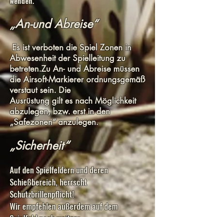
wenden.
„An-und Abreise“
Es ist verboten die Spiel Zonen in
Abwesenheit der Spielleitung zu
betreten.Zu An- und Abreise müssen
die Airsoft-Markierer ordnungsgemäß
verstaut sein. Die
Ausrüstung gilt es nach Möglichkeit
abzulegen, bzw. erst in den
„Safezonen“ anzulegen.
„Sicherheit“
Auf den Spielfeldern und deren
Schießbereich, herrscht
Schutzbrillenpflicht!
Wir empfehlen außerdem auf dem