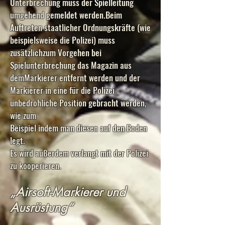
Unterbrechung muss der Spielleitung
umgehend gemeldet werden.Beim
Auftreten staatlicher Ordnungskräfte (wie
beispielsweise die Polizei) muss
zusätzlichzum Vorgehen bei
Spielunterbrechung das Magazin aus
demMarkierer entfernt werden und der
Markierer in eine für die Polizei
unbedrohliche Position gebracht werden,
wie zum
Beispiel indem man diesen auf den Boden
legt.
Es wird außerdem verlangt mit der Polizei
zu kooperieren.
„Airsoft-Markierer und
Ausrüstung“