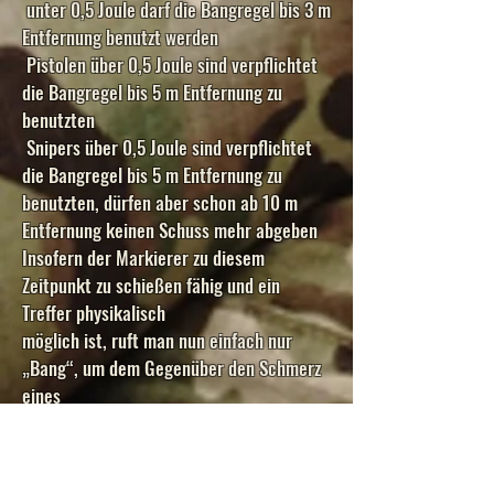
unter 0,5 Joule darf die Bangregel bis 3 m
Entfernung benutzt werden
Pistolen über 0,5 Joule sind verpflichtet
die Bangregel bis 5 m Entfernung zu
benutzten
Snipers über 0,5 Joule sind verpflichtet
die Bangregel bis 5 m Entfernung zu
benutzten, dürfen aber schon ab 10 m
Entfernung keinen Schuss mehr abgeben
Insofern der Markierer zu diesem
Zeitpunkt zu schießen fähig und ein
Treffer physikalisch
möglich ist, ruft man nun einfach nur
„Bang“, um dem Gegenüber den Schmerz
eines
Schusses aus nächster Nähe zu ersparen.
Ebenfalls besteht die Möglichkeit durch
das Berühren eines Gegners mit der Hand