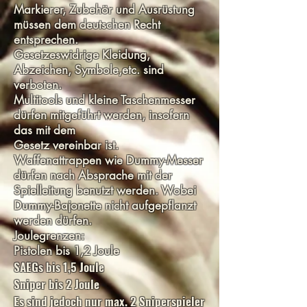
Markierer, Zubehör und Ausrüstung
müssen dem deutschen Recht
entsprechen.
Gesetzeswidrige Kleidung,
Abzeichen, Symbole,etc. sind
verboten.
Multitools und kleine Taschenmesser
dürfen mitgeführt werden, insofern
das mit dem
Gesetz vereinbar ist.
Waffenattrappen wie Dummy-Messer
dürfen nach Absprache mit der
Spielleitung benutzt werden. Wobei
Dummy-Bajonette nicht aufgepflanzt
werden dürfen.
Joulegrenzen:
Pistolen bis 1,2 Joule
SAEGs bis 1,5 Joule
Sniper bis 2 Joule
Es sind jedoch nur max. 2 Sniperspieler