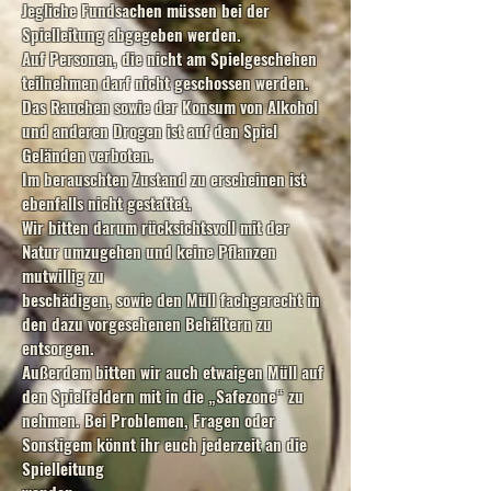
Jegliche Fundsachen müssen bei der
Spielleitung abgegeben werden.
Auf Personen, die nicht am Spielgeschehen
teilnehmen darf nicht geschossen werden.
Das Rauchen sowie der Konsum von Alkohol
und anderen Drogen ist auf den Spiel
Geländen verboten.
Im berauschten Zustand zu erscheinen ist
ebenfalls nicht gestattet.
Wir bitten darum rücksichtsvoll mit der
Natur umzugehen und keine Pflanzen
mutwillig zu
beschädigen, sowie den Müll fachgerecht in
den dazu vorgesehenen Behältern zu
entsorgen.
Außerdem bitten wir auch etwaigen Müll auf
den Spielfeldern mit in die „Safezone“ zu
nehmen. Bei Problemen, Fragen oder
Sonstigem könnt ihr euch jederzeit an die
Spielleitung