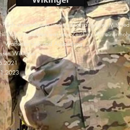
hr hoch angesehenes und stark arrangiertes Mitglied
bildliches auftreten war sein Zeichen. Mit einer ho
 , Waffentechnik und Ausbildung
essen Wikinger
06.2021
11.2023