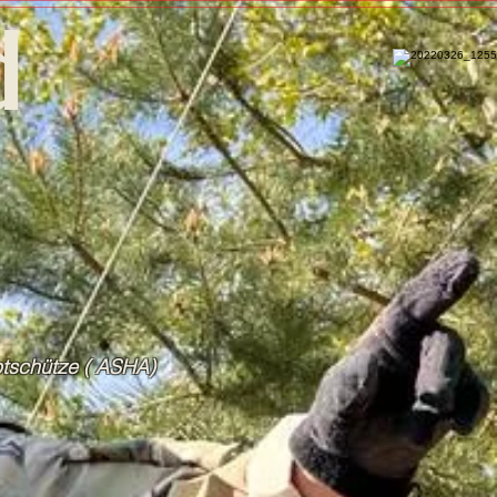
d
schütze ( ASHA)