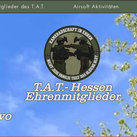
glieder des T.A.T.
Airsoft Aktivitäten
T.A.T.- Hessen
Ehrenmitglieder
vo