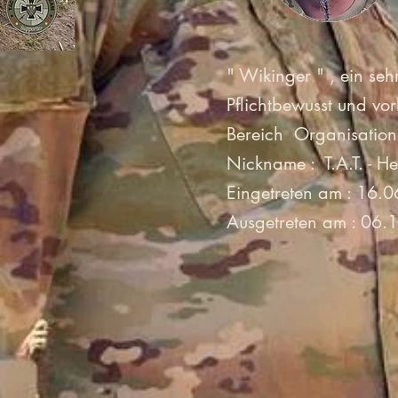
" Wikinger " , ein se
Pflichtbewusst und vor
Bereich Organisation
Nickname : T.A.T. - H
Eingetreten am : 16.
Ausgetreten am : 06.