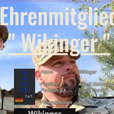
Ehrenmitglie
" Wikinger "
Name : Wikinger
Position : Airsoft Stabshaupt
Funktion : Bravo Squad
Funkrufzeichen : B - 01